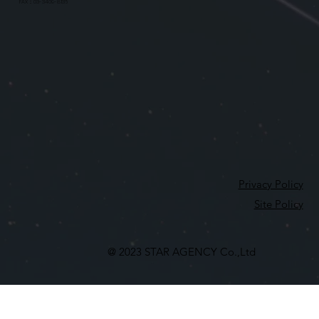
FAX：03-3409-8136
Privacy Policy
Site Policy
@ 2023 STAR AGENCY Co.,Ltd